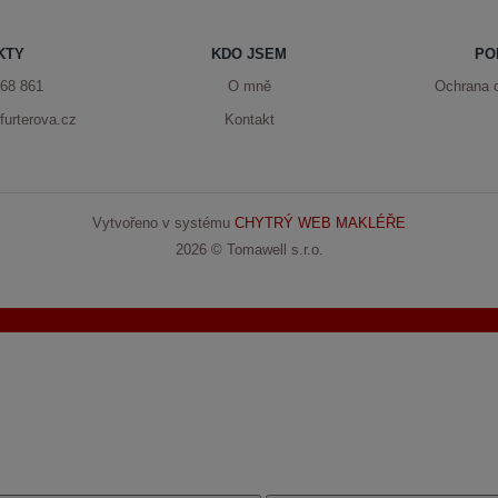
KTY
KDO JSEM
PO
68 861
O mně
Ochrana 
urterova.cz
Kontakt
Vytvořeno v systému
CHYTRÝ WEB MAKLÉŘE
2026 © Tomawell s.r.o.