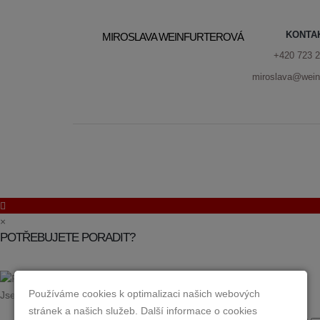
KONTA
MIROSLAVA WEINFURTEROVÁ
+420 723 2
miroslava@weinf
×
POTŘEBUJETE PORADIT?
Používáme cookies k optimalizaci našich webových
Jsem AI asistent. Ptejte se mě na cokoliv z oboru realit.
stránek a našich služeb. Další informace o cookies