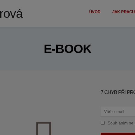
erová
ÚVOD
JAK PRACU
E-BOOK
7 CHYB PŘI PR
Souhlasím se