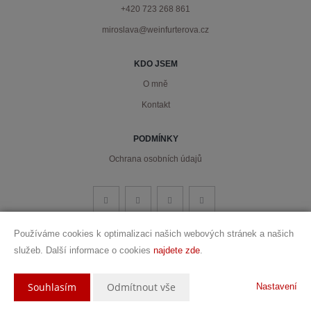
+420 723 268 861
miroslava@weinfurterova.cz
KDO JSEM
O mně
Kontakt
PODMÍNKY
Ochrana osobních údajů
Používáme cookies k optimalizaci našich webových stránek a našich
služeb. Další informace o cookies
najdete zde
.
Vytvořeno v systému
CHYTRÝ WEB MAKLÉŘE
2026 © Tomawell s.r.o.
Souhlasím
Odmítnout vše
Nastavení