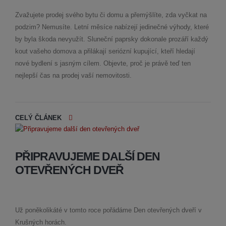
Zvažujete prodej svého bytu či domu a přemýšlíte, zda vyčkat na
podzim? Nemusíte. Letní měsíce nabízejí jedinečné výhody, které
by byla škoda nevyužít. Sluneční paprsky dokonale prozáří každý
kout vašeho domova a přilákají seriózní kupující, kteří hledají
nové bydlení s jasným cílem. Objevte, proč je právě teď ten
nejlepší čas na prodej vaší nemovitosti.
CELÝ ČLÁNEK
PŘIPRAVUJEME DALŠÍ DEN
OTEVŘENÝCH DVEŘ
Už poněkolikáté v tomto roce pořádáme Den otevřených dveří v
Krušných horách.