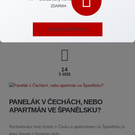
hladce, legálně a s úsměvem, k radosti všech zúčastněných
stran. Objevte, proč je to cesta plná příležitostí.
Spočítat ZDARMA
CELÝ ČLÁNEK
14
5 2026
PANELÁK V ČECHÁCH, NEBO
APARTMÁN VE ŠPANĚLSKU?
Rozhodování mezi bytem v Česku a apartmánem ve Španělsku je
dnes hlavně o životním stylu.