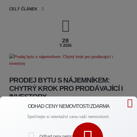
CELÝ ČLÁNEK
28
5 2026
PRODEJ BYTU S NÁJEMNÍKEM:
CHYTRÝ KROK PRO PRODÁVAJÍCÍ I
INVESTORY
ODHAD CENY NEMOVITOSTI ZDARMA
Přemýšlíte o prodeji investičního bytu, ale obáváte se, co na to
Spočítejte si orientační cenu vaší nemovitosti.
nájemník? Žádné obavy! Prodej nemovitosti s platícím nájemcem
je často velkou výhodou. Pro investory to znamená okamžitý
příjem a bezstarostný start. Zjistěte, jak prodat byt s nájemníkem