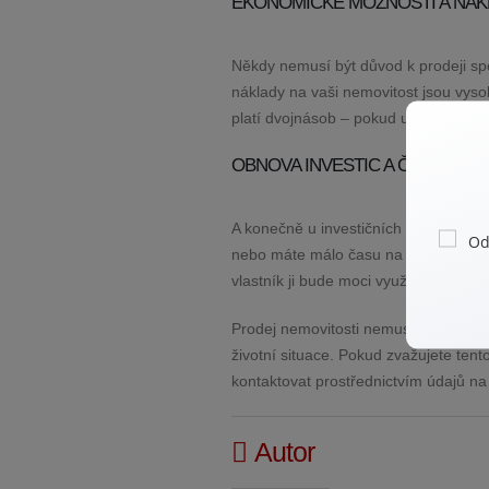
EKONOMICKÉ MOŽNOSTI A NÁK
Někdy nemusí být důvod k prodeji spoj
náklady na vaši nemovitost jsou vysok
platí dvojnásob – pokud už vás nebaví
OBNOVA INVESTIC A ČASOVÉ M
A konečně u investičních nemovitostí
nebo máte málo času na správu majet
vlastník ji bude moci využít lépe než 
Prodej nemovitosti nemusí být nutně z
životní situace. Pokud zvažujete ten
kontaktovat prostřednictvím údajů n
Autor