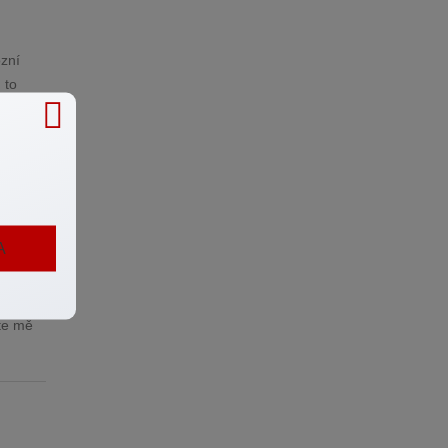
ozní
 to
ší zisky
ový
A
epšení
jte mě