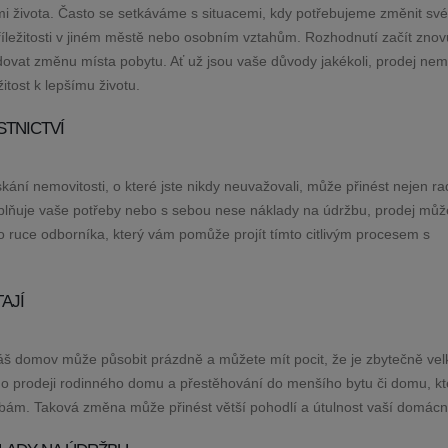
i života. Často se setkáváme s situacemi, kdy potřebujeme změnit své
příležitosti v jiném městě nebo osobním vztahům. Rozhodnutí začít zno
ovat změnu místa pobytu. Ať už jsou vaše důvody jakékoli, prodej nemo
tost k lepšímu životu.
STNICTVÍ
skání nemovitosti, o které jste nikdy neuvažovali, může přinést nejen ra
aplňuje vaše potřeby nebo s sebou nese náklady na údržbu, prodej můž
po ruce odborníka, který vám pomůže projít tímto citlivým procesem s
AJÍ
váš domov může působit prázdně a můžete mít pocit, že je zbytečně vel
t o prodeji rodinného domu a přestěhování do menšího bytu či domu, kt
bám. Taková změna může přinést větší pohodlí a útulnost vaší domácno