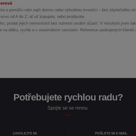
terová
lista a pomůžu vám najít domov nebo výhodnou investici – bez zbytečného str
oces od A do Z, ať už kupujete, nebo prodáváte.
o, prodat jejich nemovitosti bez nutnosti osobní účasti. V minulosti jsem tak
še na dálku, rychle a s maximálním servisem. Reference spokojených klientů 
Potřebujete rychlou radu?
Spojte se se mnou.
ZAVOLEJTE MI
POŠLETE MI E-MAIL