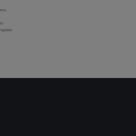
esu.
to
najdete