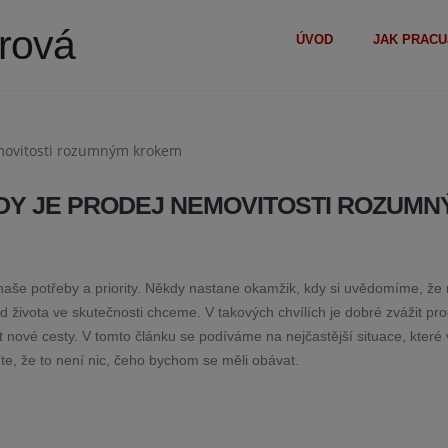
erová
ÚVOD
JAK PRACU
 KDY JE PRODEJ NEMOVITOSTI ROZUM
 naše potřeby a priority. Někdy nastane okamžik, kdy si uvědomíme, že
d života ve skutečnosti chceme. V takových chvílích je dobré zvážit pro
 nové cesty. V tomto článku se podíváme na nejčastější situace, které
te, že to není nic, čeho bychom se měli obávat.