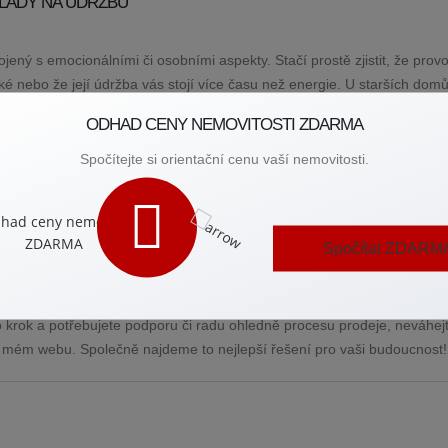
LADY NA ÚDRŽBU
ený s emocionálními či osobními aspekty. Stačí prostě zjistit, že prov
é nebo že její údržba vás stojí více času než energie. U starších domů
 neustálé opravy a renovace, není ostuda zvážit jejich prodej.
ODHAD CENY NEMOVITOSTI ZDARMA
OŽNOSTI
Spočítejte si orientační cenu vaší nemovitosti.
 hraje klíčovou roli výnosnost. Pokud vaše pronájmy generují stále men
ku, může být nejlepší variantou prodat nemovitost někomu jinému. N
Spočítat ZDARM
vy sami.
námkou slabosti; naopak ukazuje vaši sílu rozpoznat příležitosti ke zl
to krok a potřebujete podporu či radu ohledně procesu prodeje, neváhe
a mém webu. Společně najdeme to nejlepší řešení pro vaši budoucnost!