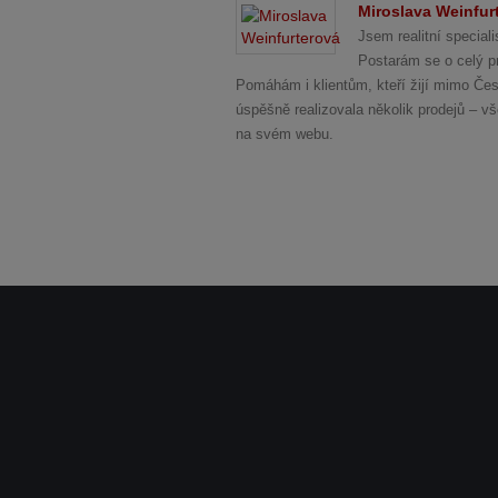
Miroslava Weinfur
Jsem realitní specia
Postarám se o celý pr
Pomáhám i klientům, kteří žijí mimo Česk
úspěšně realizovala několik prodejů – v
na svém webu.