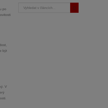
vu po
vitosti
dost,
e být
ký. V
erý
sti.