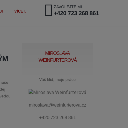
ZAVOLEJTE MI
JI
VÍCE
+420 723 268 861
MIROSLAVA
NÝM
WEINFURTEROVÁ
Váš klid, moje práce
 naše
dej
 vedou
miroslava@weinfurterova.cz
+420 723 268 861