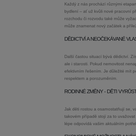
Každý z nás prochází různými etapam
bydlení – ať už kvůli nové pracovní 
rozchodu či rozvodu také může vyžad
může znamenat nový začátek a příleži
DĚDICTVÍ A NEOČEKÁVANÉ VLA
Další častou situací bývá dědictví. Zí
ale i starosti. Pokud nemovitost nen
efektivním řešením. Je důležité mít 
respektem a porozuměním.
RODINNÉ ZMĚNY - DĚTI VYRŮST
Jak děti rostou a osamostatňují se, 
takovém případě stojí za to uvažova
lépe odpovídá vašim aktuálním potře