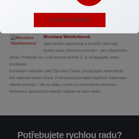
vás i vaši rodinu!
Spočítat ZDARMA
Autor
Miroslava Weinfurterová
Jsem realitní specialista a pomůžu vám najít
domov nebo výhodnou investici – bez zbytečného
stresu. Postarám se o celý proces od A do Z, ať už kupujete, nebo
prodáváte.
Pomáhám i klientům, kteří žijí mimo Česko, prodat jejich nemovitosti
bez nutnosti osobní účasti. V minulosti jsem takto úspěšně realizovala
několik prodejů – vše na dálku, rychle a s maximálním servisem.
Reference spokojených klientů najdete na svém webu.
Potřebujete rychlou radu?