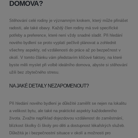
DOMOVA?
Stěhování celé rodiny je významným krokem, který může přinášet
radosti, ale také obavy. Každý člen rodiny má své specifické
potřeby a preference, které není vždy snadné sladit. Při hledání
nového bydlení se proto vyplatí pečlivě plánovat a zohlednit
všechny aspekty, od vzdálenosti do práce až po bezpečnost v
okolí. V tomto článku vám představím klíčové faktory, na které
byste měli myslet při volbě ideálního domova, abyste si stěhování
užili bez zbytečného stresu.
NA JAKÉ DETAILY NEZAPOMENOUT?
Při hledání nového bydlení je důležité zaměřit se nejen na lokalitu
a velikost bytu, ale také na praktické aspekty každodenního
života. Zvažte například dojezdovou vzdálenost do zaměstnání,
blízkost školky či školy pro děti a dostupnost lékařských služeb.
Důležitá je i bezpečnostní situace v okolí a možnosti pro