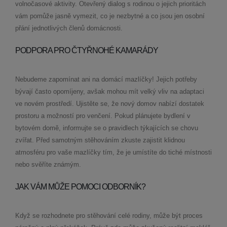
volnočasové aktivity. Otevřený dialog s rodinou o jejich prioritách
vám pomůže jasně vymezit, co je nezbytné a co jsou jen osobní
přání jednotlivých členů domácnosti.
PODPORA PRO ČTYŘNOHÉ KAMARÁDY
Nebudeme zapomínat ani na domácí mazlíčky! Jejich potřeby
bývají často opomíjeny, avšak mohou mít velký vliv na adaptaci
ve novém prostředí. Ujistěte se, že nový domov nabízí dostatek
prostoru a možností pro venčení. Pokud plánujete bydlení v
bytovém domě, informujte se o pravidlech týkajících se chovu
zvířat. Před samotným stěhováním zkuste zajistit klidnou
atmosféru pro vaše mazlíčky tím, že je umístíte do tiché místnosti
nebo svěříte známým.
JAK VÁM MŮŽE POMOCI ODBORNÍK?
Když se rozhodnete pro stěhování celé rodiny, může být proces