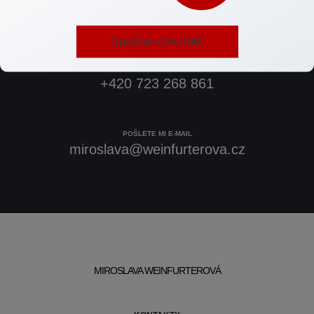
Spojte se se mnou.
Spočítat ZDARMA
ZAVOLEJTE MI
+420 723 268 861
POŠLETE MI E-MAIL
miroslava@weinfurterova.cz
MIROSLAVA WEINFURTEROVÁ