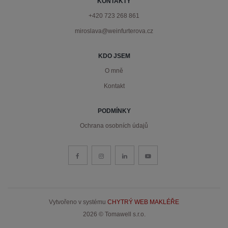
KONTAKTY
+420 723 268 861
miroslava@weinfurterova.cz
KDO JSEM
O mně
Kontakt
PODMÍNKY
Ochrana osobních údajů
Vytvořeno v systému
CHYTRÝ WEB MAKLÉŘE
2026 © Tomawell s.r.o.