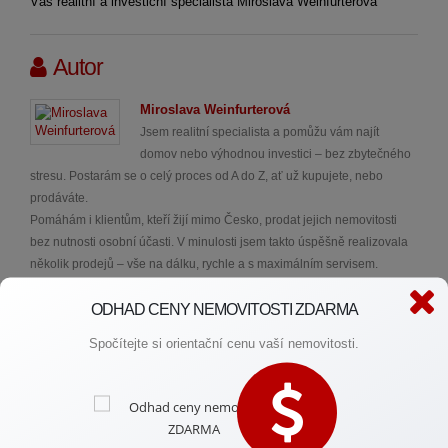
Váš realitní a investiční specialista Miroslava Weinfurterová
Autor
Miroslava Weinfurterová
Jsem realitní specialista a pomůžu vám najít
domov nebo výhodnou investici – bez zbytečného
stresu. Postarám se o celý proces od A do Z, ať už kupujete, nebo
prodáváte.
Pomáhám i klientům, kteří žijí mimo Česko, prodat jejich nemovitosti
bez nutnosti osobní účasti. V minulosti jsem takto úspěšně realizovala
několik prodejů – vše na dálku, rychle a s maximálním servisem.
Reference spokojených klientů najdete na svém webu.
ODHAD CENY NEMOVITOSTI ZDARMA
Spočítejte si orientační cenu vaší nemovitosti.
Potřebujete rychlou radu?