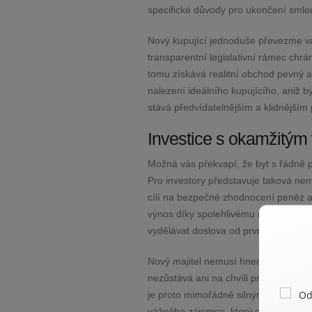
specifické důvody pro ukončení smlo
Nový kupující jednoduše převezme vaš
transparentní legislativní rámec chr
tomu získává realitní obchod pevný a 
nalezení ideálního kupujícího, aniž 
stává předvídatelnějším a klidnějším
Investice s okamžitým
Možná vás překvapí, že byt s řádně 
Pro investory představuje taková nemov
cílí na bezpečné zhodnocení peněz a pr
výnos díky spolehlivému nájemníkovi, 
vydělávat doslova od prvního dne ko
Nový majitel nemusí hned po koupi or
nezůstává ani na chvíli prázdná, tak
je proto mimořádně silným prodejním
vážného zájemce, který ocení tuto "i