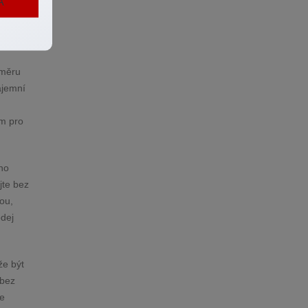
A
áměru
ájemní
m pro
ho
jte bez
ou,
odej
že být
 bez
me