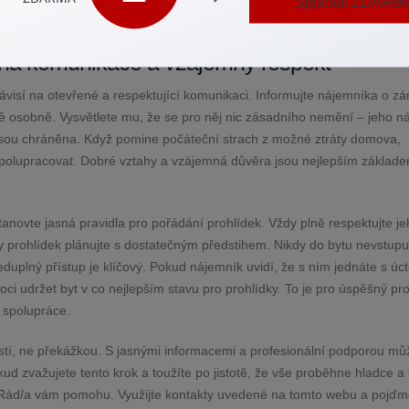
Spočítat ZDARM
a minimalizaci rizika.
ená komunikace a vzájemný respekt
visí na otevřené a respektující komunikaci. Informujte nájemníka o z
ně osobně. Vysvětlete mu, že se pro něj nic zásadního nemění – jeho n
 jsou chráněna. Když pomine počáteční strach z možné ztráty domova,
olupracovat. Dobré vztahy a vzájemná důvěra jsou nejlepším základe
novte jasná pravidla pro pořádání prohlídek. Vždy plně respektujte je
 prohlídek plánujte s dostatečným předstihem. Nikdy do bytu nevstupu
duplný přístup je klíčový. Pokud nájemník uvidí, že s ním jednáte s úct
i udržet byt v co nejlepším stavu pro prohlídky. To je pro úspěšný pr
u spolupráce.
ostí, ne překážkou. S jasnými informacemi a profesionální podporou mů
ud zvažujete tento krok a toužíte po jistotě, že vše proběhne hladce a
t. Rád/a vám pomohu. Využijte kontakty uvedené na tomto webu a pojď