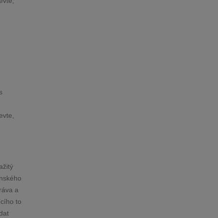
evte,
s
evte,
ažitý
anského
ráva a
cího to
dat