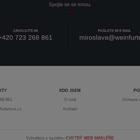
Spojte se se mnou.
ZAVOLEJTE MI
POŠLETE MI E-MAIL
+420 723 268 861
miroslava@weinfurt
KTY
KDO JSEM
PO
68 861
O mně
Ochrana 
urterova.cz
Kontakt
Vytvořeno v systému
CHYTRÝ WEB MAKLÉŘE