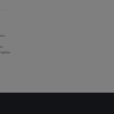
esu.
to
najdete