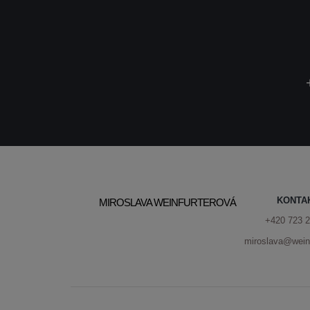
KONTA
MIROSLAVA WEINFURTEROVÁ
+420 723 2
miroslava@weinf