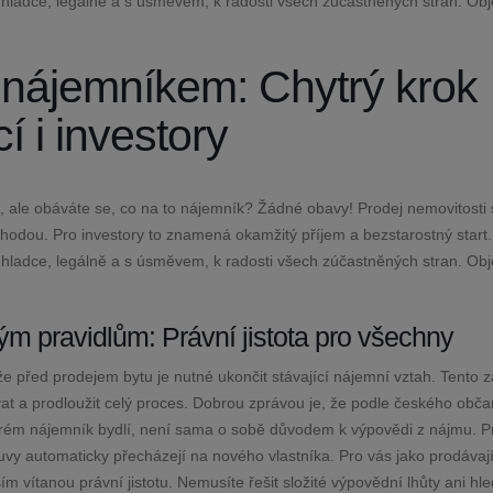
m hladce, legálně a s úsměvem, k radosti všech zúčastněných stran. Obj
 nájemníkem: Chytrý krok
í i investory
tu, ale obáváte se, co na to nájemník? Žádné obavy! Prodej nemovitosti 
hodou. Pro investory to znamená okamžitý příjem a bezstarostný start.
m hladce, legálně a s úsměvem, k radosti všech zúčastněných stran. Obj
ným pravidlům: Právní jistota pro všechny
 před prodejem bytu je nutné ukončit stávající nájemní vztah. Tento z
t a prodloužit celý proces. Dobrou zprávou je, že podle českého obč
erém nájemník bydlí, není sama o sobě důvodem k výpovědi z nájmu. P
ouvy automaticky přecházejí na nového vlastníka. Pro vás jako prodávají
 vítanou právní jistotu. Nemusíte řešit složité výpovědní lhůty ani hle