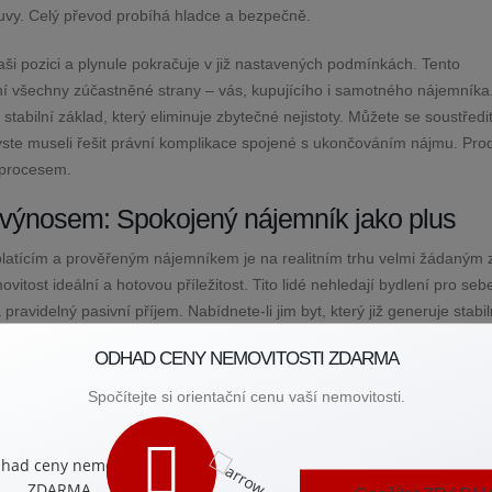
uvy. Celý převod probíhá hladce a bezpečně.
i pozici a plynule pokračuje v již nastavených podmínkách. Tento
ání všechny zúčastněné strany – vás, kupujícího i samotného nájemníka
stabilní základ, který eliminuje zbytečné nejistoty. Můžete se soustředi
byste museli řešit právní komplikace spojené s ukončováním nájmu. Pro
 procesem.
 výnosem: Spokojený nájemník jako plus
platícím a prověřeným nájemníkem je na realitním trhu velmi žádaným 
itost ideální a hotovou příležitost. Tito lidé nehledají bydlení pro sebe
avidelný pasivní příjem. Nabídnete-li jim byt, který již generuje stabil
ušetříte jim obrovské množství času a starostí. Jejich investice tak za
ODHAD CENY NEMOVITOSTI ZDARMA
upě.
Spočítejte si orientační cenu vaší nemovitosti.
ganizovat náročné prohlídky ani složitě hledat nájemce. Nemovitost na
že nevznikají žádné ztráty z neobsazenosti. Stabilní a bezproblémový n
 argumentem. Může výrazně urychlit proces prodeje a pomoci vám nají
nvestici na klíč". To může vést k prodeji za velmi výhodných podmínek,