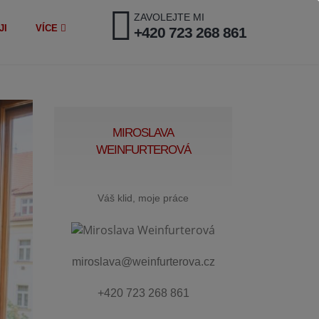
ZAVOLEJTE MI
JI
VÍCE
+420 723 268 861
MIROSLAVA
WEINFURTEROVÁ
Váš klid, moje práce
miroslava@weinfurterova.cz
+420 723 268 861