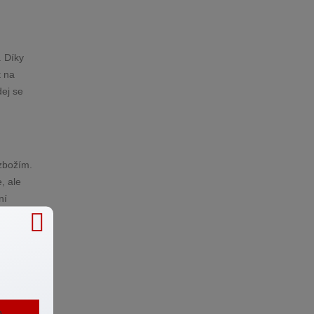
. Díky
t na
dej se
zbožím.
, ale
ní
číná
víc
ájemník
t
 neboť