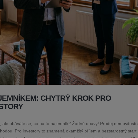
JEMNÍKEM: CHYTRÝ KROK PRO
ESTORY
tu, ale obáváte se, co na to nájemník? Žádné obavy! Prodej nemovitosti 
hodou. Pro investory to znamená okamžitý příjem a bezstarostný start.