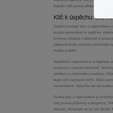
kupující vidí jasnou přidanou hodnotu 
Klíč k úspěchu: Otevř
Úspěch prodeje bytu s nájemníkem zá
prodat nemovitost co nejdříve, ideál
smlouva zůstává v platnosti a práva
nájemník bude mnohem ochotnější sp
hladký průběh.
Společně s nájemníkem si dopředu sta
soukromí a časové možnosti. Termíny
ohlášení a výslovného souhlasu. Ohle
bude vám vycházet vstříc. Může pomoc
neocenitelné. Vytvoříte tak atmosfér
Prodej bytu s nájemníkem je příležit
celý proces příjemný a bezpečný. Pok
starostí, neváhejte se na mě obráti