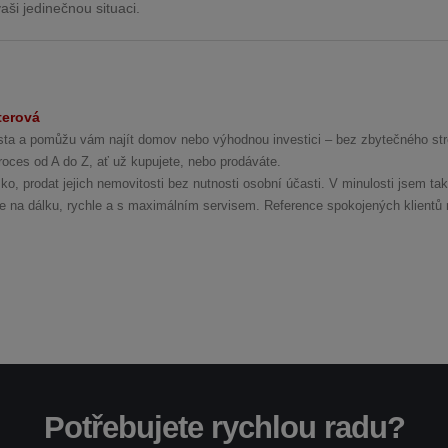
vaši jedinečnou situaci.
terová
lista a pomůžu vám najít domov nebo výhodnou investici – bez zbytečného str
oces od A do Z, ať už kupujete, nebo prodáváte.
o, prodat jejich nemovitosti bez nutnosti osobní účasti. V minulosti jsem tak
še na dálku, rychle a s maximálním servisem. Reference spokojených klientů 
Potřebujete rychlou radu?