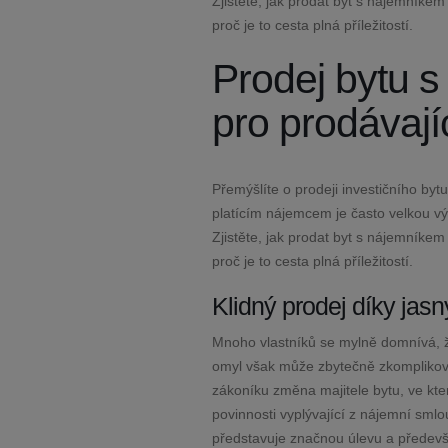
Zjistěte, jak prodat byt s nájemníke
proč je to cesta plná příležitostí.
Prodej bytu s
pro prodávajíc
Přemýšlíte o prodeji investičního by
platícím nájemcem je často velkou vý
Zjistěte, jak prodat byt s nájemníke
proč je to cesta plná příležitostí.
Klidný prodej díky jas
Mnoho vlastníků se mylně domnívá, že
omyl však může zbytečně zkomplikova
zákoníku změna majitele bytu, ve kt
povinnosti vyplývající z nájemní sml
představuje značnou úlevu a především