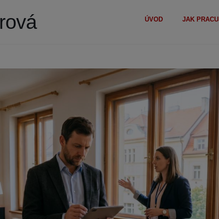
erová
ÚVOD
JAK PRACU