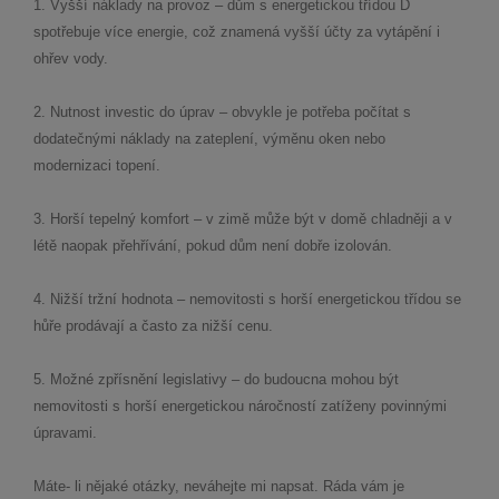
1. Vyšší náklady na provoz – dům s energetickou třídou D
spotřebuje více energie, což znamená vyšší účty za vytápění i
ohřev vody.
2. Nutnost investic do úprav – obvykle je potřeba počítat s
dodatečnými náklady na zateplení, výměnu oken nebo
modernizaci topení.
3. Horší tepelný komfort – v zimě může být v domě chladněji a v
létě naopak přehřívání, pokud dům není dobře izolován.
4. Nižší tržní hodnota – nemovitosti s horší energetickou třídou se
hůře prodávají a často za nižší cenu.
5. Možné zpřísnění legislativy – do budoucna mohou být
nemovitosti s horší energetickou náročností zatíženy povinnými
úpravami.
Máte- li nějaké otázky, neváhejte mi napsat. Ráda vám je