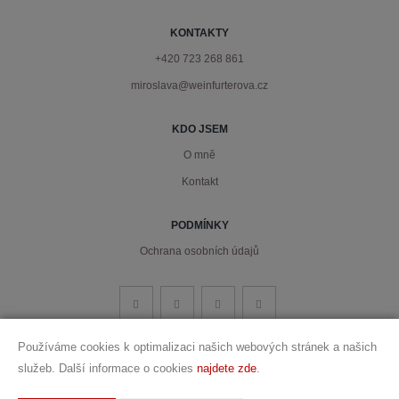
KONTAKTY
+420 723 268 861
miroslava@weinfurterova.cz
KDO JSEM
O mně
Kontakt
PODMÍNKY
Ochrana osobních údajů
Používáme cookies k optimalizaci našich webových stránek a našich
služeb. Další informace o cookies
najdete zde
.
Vytvořeno v systému
CHYTRÝ WEB MAKLÉŘE