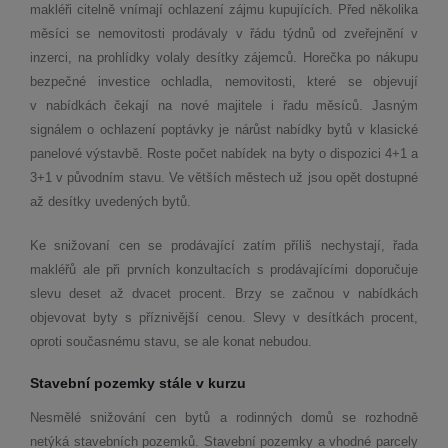
makléři citelně vnímají ochlazení zájmu kupujících. Před několika
měsíci se nemovitosti prodávaly v řádu týdnů od zveřejnění v
inzerci, na prohlídky volaly desítky zájemců. Horečka po nákupu
bezpečné investice ochladla, nemovitosti, které se objevují
v nabídkách čekají na nové majitele i řadu měsíců. Jasným
signálem o ochlazení poptávky je nárůst nabídky bytů v klasické
panelové výstavbě. Roste počet nabídek na byty o dispozici 4+1 a
3+1 v původním stavu. Ve větších městech už jsou opět dostupné
až desítky uvedených bytů.
Ke snižovaní cen se prodávající zatím příliš nechystají, řada
makléřů ale při prvních konzultacích s prodávajícími doporučuje
slevu deset až dvacet procent. Brzy se začnou v nabídkách
objevovat byty s příznivější cenou. Slevy v desítkách procent,
oproti současnému stavu, se ale konat nebudou.
Stavební pozemky stále v kurzu
Nesmělé snižování cen bytů a rodinných domů se rozhodně
netýká stavebních pozemků. Stavební pozemky a vhodné parcely