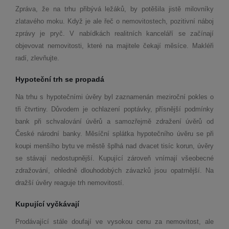
Zpráva, že na trhu přibývá ležáků, by potěšila jistě milovníky
zlatavého moku. Když je ale řeč o nemovitostech, pozitivní náboj
zprávy je pryč. V nabídkách realitních kanceláří se začínají
objevovat nemovitosti, které na majitele čekají měsíce. Makléři
radí, zlevňujte.
Hypoteční trh se propadá
Na trhu s hypotečními úvěry byl zaznamenán meziroční pokles o
tři čtvrtiny. Důvodem je ochlazení poptávky, přísnější podmínky
bank při schvalování úvěrů a samozřejmě zdražení úvěrů od
České národní banky. Měsíční splátka hypotečního úvěru se při
koupi menšího bytu ve městě šplhá nad dvacet tisíc korun, úvěry
se stávají nedostupnější. Kupující zároveň vnímají všeobecné
zdražování, ohledně dlouhodobých závazků jsou opatrnější. Na
dražší úvěry reaguje trh nemovitostí.
Kupující vyčkávají
Prodávající stále doufají ve vysokou cenu za nemovitost, ale