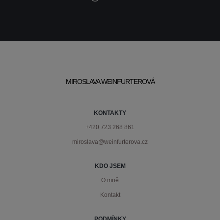
MIROSLAVA WEINFURTEROVÁ
KONTAKTY
+420 723 268 861
miroslava@weinfurterova.cz
KDO JSEM
O mně
Kontakt
PODMÍNKY