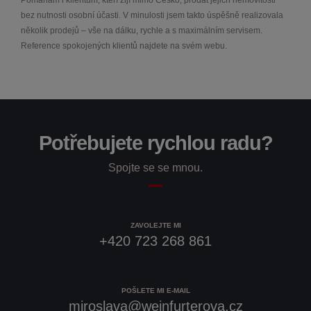
bez nutnosti osobní účasti. V minulosti jsem takto úspěšně realizovala
několik prodejů – vše na dálku, rychle a s maximálním servisem.
Reference spokojených klientů najdete na svém webu.
Potřebujete rychlou radu?
Spojte se se mnou.
ZAVOLEJTE MI
+420 723 268 861
POŠLETE MI E-MAIL
miroslava@weinfurterova.cz