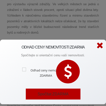
pro výstavbu výrazně zdražily. Ve velkých městech se jedná o
zdražení v řádech stovek procent, oproti situaci před dvěma lety.
Vzhledem k náročnému stavebnímu řízení a minimu stavebních
pozemků v atraktivních lokalitách nelze očekávat, že by stavební
pozemky měly v blízké budoucnosti následovat trend starších
bytů a rodinných domů.
Stavební pozemek je stále zajímavou investiční příležitostí, řada
ODHAD CENY NEMOVITOSTI ZDARMA
rodin vyhledává dnes pozemky ke koupi s plánem prodeje až za
desítky let.
Spočítejte si orientační cenu vaší nemovitosti.
Autor
Miroslava Weinfurterová
Jsem realitní specialista a pomůžu vám najít
domov nebo výhodnou investici – bez zbytečného
Spočítat ZDARMA
stresu. Postarám se o celý proces od A do Z, ať už kupujete, nebo
prodáváte.
Pomáhám i klientům, kteří žijí mimo Česko, prodat jejich nemovitosti