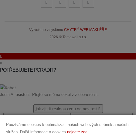
Vytvořeno v systému
CHYTRÝ WEB MAKLÉŘE
2026 © Tomawell s.r.o.
×
POTŘEBUJETE PORADIT?
Jsem AI asistent. Ptejte se mě na cokoliv z oboru realit.
Jak zjistit reálnou cenu nemovitosti?
Chci poradit při koupi nemovitosti.
Jak nejlépe prodat nemovitost?
Používáme cookies k optimalizaci našich webových stránek a našich
Plánuji koupi investiční nemovitosti.
služeb. Další informace o cookies
najdete zde
.