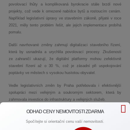
povolovací lhůty a komplikovaná byrokracie stále brzdí nové
projekty, což vede k omezené nabídce bytů a rostoucím cenám.
Například legislativní úpravy ve stavebním zákoně, přijaté v roce
2021, měly tento problém řešit, ale jejich implementace probíhá
pomalu​.
Další navrhované změny zahrnují digitalizaci stavebního řízení,
která by usnadnila a urychlila povolovací procesy. Zkušenosti
ze zahraničí ukazují, že digitální platformy mohou zefektivnit
stavební řízení až o 30 %, což je zásadní při uspokojování
poptávky ve městech s vysokou hustotou obyvatel​.
Vedle legislativních změn by Praha potřebovala i efektivnější
spolupráci mezi veřejným a soukromým sektorem, která by
zahrnovala investice do infrastruktury a veřejných služeb.
ODHAD CENY NEMOVITOSTI ZDARMA
Společně najdeme cestu k vašemu bydlení
Spočítejte si orientační cenu vaší nemovitosti.
Dostupné bydlení v Praze zůstává výzvou, ale s odbornou pomocí