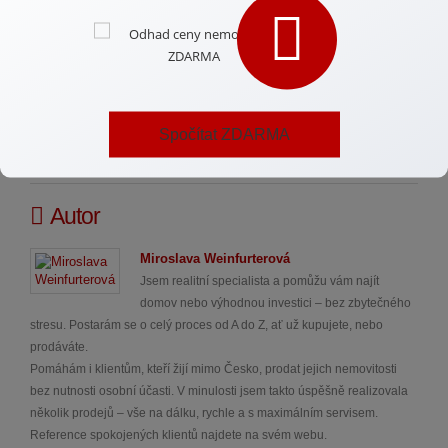
můžete na trhu s nemovitostmi najít výhodné příležitosti. Nabízím
vám podporu ve všech krocích – od výběru ideálního bytu až
po pomoc s financováním. Společně můžeme projít aktuální
nabídky a možnosti investic, které vám pomohou splnit vaše
představy o bydlení nebo zajímavé investici. Ozvěte se mi
prostřednictvím kontaktů na webu a domluvte si konzultaci,
Spočítat ZDARMA
abychom mohli najít to nejlepší řešení pro vás.
Autor
Miroslava Weinfurterová
Jsem realitní specialista a pomůžu vám najít
domov nebo výhodnou investici – bez zbytečného
stresu. Postarám se o celý proces od A do Z, ať už kupujete, nebo
prodáváte.
Pomáhám i klientům, kteří žijí mimo Česko, prodat jejich nemovitosti
bez nutnosti osobní účasti. V minulosti jsem takto úspěšně realizovala
několik prodejů – vše na dálku, rychle a s maximálním servisem.
Reference spokojených klientů najdete na svém webu.