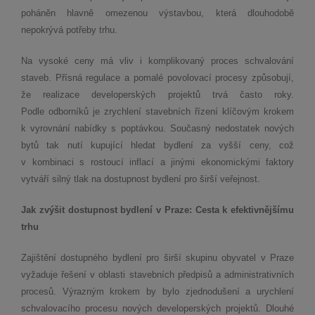
poháněn hlavně omezenou výstavbou, která dlouhodobě
nepokrývá potřeby trhu.
Na vysoké ceny má vliv i komplikovaný proces schvalování
staveb. Přísná regulace a pomalé povolovací procesy způsobují,
že realizace developerských projektů trvá často roky.
Podle odborníků je zrychlení stavebních řízení klíčovým krokem
k vyrovnání nabídky s poptávkou. Současný nedostatek nových
bytů tak nutí kupující hledat bydlení za vyšší ceny, což
v kombinaci s rostoucí inflací a jinými ekonomickými faktory
vytváří silný tlak na dostupnost bydlení pro širší veřejnost.
Jak zvýšit dostupnost bydlení v Praze: Cesta k efektivnějšímu
trhu
Zajištění dostupného bydlení pro širší skupinu obyvatel v Praze
vyžaduje řešení v oblasti stavebních předpisů a administrativních
procesů. Výrazným krokem by bylo zjednodušení a urychlení
schvalovacího procesu nových developerských projektů. Dlouhé