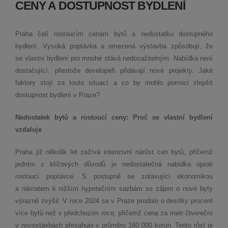
CENY A DOSTUPNOST BYDLENÍ
Praha čelí rostoucím cenám bytů a nedostatku dostupného
bydlení. Vysoká poptávka a omezená výstavba způsobují, že
se vlastní bydlení pro mnohé stává nedosažitelným. Nabídka není
dostačující, přestože developeři přidávají nové projekty. Jaké
faktory stojí za touto situací a co by mohlo pomoci zlepšit
dostupnost bydlení v Praze?
Nedostatek bytů a rostoucí ceny: Proč se vlastní bydlení
vzdaluje
Praha již několik let zažívá intenzivní nárůst cen bytů, přičemž
jedním z klíčových důvodů je nedostatečná nabídka oproti
rostoucí poptávce. S postupně se zotavující ekonomikou
a návratem k nižším hypotečním sazbám se zájem o nové byty
výrazně zvýšil. V roce 2024 se v Praze prodalo o desítky procent
více bytů než v předchozím roce, přičemž cena za metr čtvereční
v novostavbách přesahuje v průměru 160 000 korun. Tento růst je