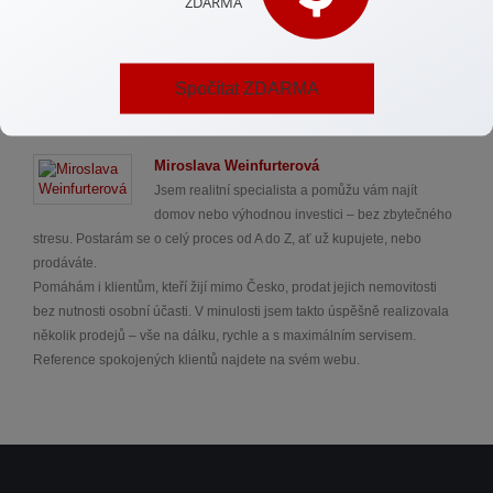
koupi starší nemovitosti, neváhejte mě kontaktovat
prostřednictvím informací uvedených na mém webu.
Spočítat ZDARMA
Autor
Miroslava Weinfurterová
Jsem realitní specialista a pomůžu vám najít
domov nebo výhodnou investici – bez zbytečného
stresu. Postarám se o celý proces od A do Z, ať už kupujete, nebo
prodáváte.
Pomáhám i klientům, kteří žijí mimo Česko, prodat jejich nemovitosti
bez nutnosti osobní účasti. V minulosti jsem takto úspěšně realizovala
několik prodejů – vše na dálku, rychle a s maximálním servisem.
Reference spokojených klientů najdete na svém webu.