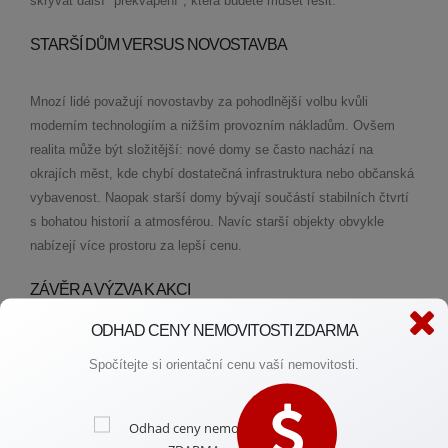
skrývat další "překvapení", která budete muset řešit.
STARŠÍ DŮM VERSUS NOVOSTAVBA
Mnozí lidé považují novostavby za pohodlnější volbu kvůli
moderním technologiím a nižším provozním nákladům. Ovšem
realita může být složitější: nové domy se často nachází na
okrajích měst, kde chybí dostatečná infrastruktura nebo občanská
vybavenost. Naopak starší domy bývají součástí stabilních čtvrtí
s bohatou historií a atmosférou. Navíc starší objekty obvykle
nabízejí více prostoru za lepší cenu.
ZÁVĚR A VÝZVA K AKCI
ODHAD CENY NEMOVITOSTI ZDARMA
Pokud hledáte bydlení s osobitým charakterem a možnostmi úprav
Spočítejte si orientační cenu vaší nemovitosti.
ve vyhovující lokalitě, starší dům by mohl být tím pravým řešením
pro vás. Doporučuji vám věnovat dostatek času a energie výběru a
prověřování potenciální nemovitosti – váš budoucí domov si to
zaslouží! Pokud máte otázky nebo potřebujete poradit ohledně