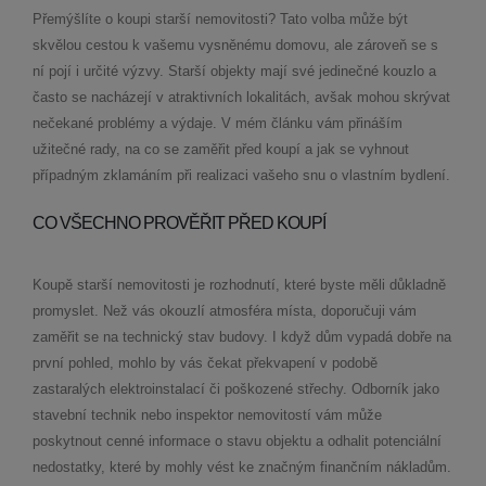
Přemýšlíte o koupi starší nemovitosti? Tato volba může být
skvělou cestou k vašemu vysněnému domovu, ale zároveň se s
ní pojí i určité výzvy. Starší objekty mají své jedinečné kouzlo a
často se nacházejí v atraktivních lokalitách, avšak mohou skrývat
nečekané problémy a výdaje. V mém článku vám přináším
užitečné rady, na co se zaměřit před koupí a jak se vyhnout
případným zklamáním při realizaci vašeho snu o vlastním bydlení.
CO VŠECHNO PROVĚŘIT PŘED KOUPÍ
Koupě starší nemovitosti je rozhodnutí, které byste měli důkladně
promyslet. Než vás okouzlí atmosféra místa, doporučuji vám
zaměřit se na technický stav budovy. I když dům vypadá dobře na
první pohled, mohlo by vás čekat překvapení v podobě
zastaralých elektroinstalací či poškozené střechy. Odborník jako
stavební technik nebo inspektor nemovitostí vám může
poskytnout cenné informace o stavu objektu a odhalit potenciální
nedostatky, které by mohly vést ke značným finančním nákladům.