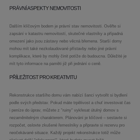
PRÁVNÍ ASPEKTY NEMOVITOSTI
Dalším klíčovým bodem je právní stav nemovitosti. Ověřte si
zapsání v katastru nemovitostí, skutečné vlastníky a případná
omezení jako jsou zástavy nebo věcná břemena. Starší domy
mohou mít také nezkolaudované přístavby nebo jiné právní
komplikace, které by mohly činit potíže do budoucna. Důležité je
mít tyto informace na paměti již při jednání o ceně.
PŘÍLEŽITOST PRO KREATIVITU
Rekonstrukce staršího domu vám nabízí šanci vytvořit si bydlení
podle svých představ. Pokud máte trpělivost a chuť investovat čas
i peníze do úprav, můžete z "ruiny" vykřesat útulný domov s
nezaměnitelným charakterem. Plánování je klíčové – sestavte si
rozpočet, oslovte zkušené řemeslníky a připravte si rezervu pro
neočekávané situace. Každý projekt rekonstrukce totiž může