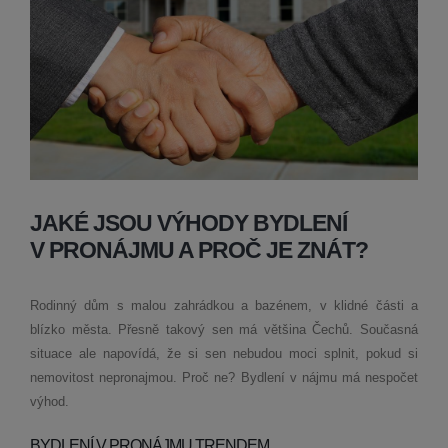
JAKÉ JSOU VÝHODY BYDLENÍ
V PRONÁJMU A PROČ JE ZNÁT?
Rodinný dům s malou zahrádkou a bazénem, v klidné části a
blízko města. Přesně takový sen má většina Čechů. Současná
situace ale napovídá, že si sen nebudou moci splnit, pokud si
nemovitost nepronajmou. Proč ne? Bydlení v nájmu má nespočet
výhod.
BYDLENÍ V PRONÁJMU TRENDEM