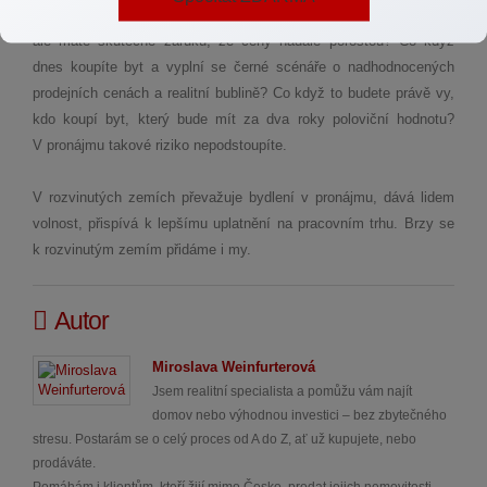
Investice do nemovitostí je považována za bezpečnou investici,
ale máte skutečně záruku, že ceny nadále porostou? Co když
dnes koupíte byt a vyplní se černé scénáře o nadhodnocených
prodejních cenách a realitní bublině? Co když to budete právě vy,
kdo koupí byt, který bude mít za dva roky poloviční hodnotu?
V pronájmu takové riziko nepodstoupíte.
V rozvinutých zemích převažuje bydlení v pronájmu, dává lidem
volnost, přispívá k lepšímu uplatnění na pracovním trhu. Brzy se
k rozvinutým zemím přidáme i my.
Autor
Miroslava Weinfurterová
Jsem realitní specialista a pomůžu vám najít
domov nebo výhodnou investici – bez zbytečného
stresu. Postarám se o celý proces od A do Z, ať už kupujete, nebo
prodáváte.
Pomáhám i klientům, kteří žijí mimo Česko, prodat jejich nemovitosti