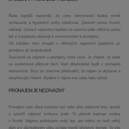
Řada signálů napovídá, že ceny nemovitostí budou mírně
ochlazovat a hypoteční úvěry zdražovat. Zároveň rostou životní
náklady. Cesta k vlastnímu bydlení se uzavírá stále většímu počtu
lidí a ti poptávku obracejí k nemovitostem k pronájmu.
Od začátku roku stoupla v některých regionech poptávka po
pronájmu až dvojnásobně.
Současně se zájmem o pronájmy roste cena. Je zřejmé, že bude
ve společnosti přibývat těch, kteří dlouhodobě bydlí v pronajaté
nemovitosti. Brzy se zbavíme předsudků, že nájem je dočasné a
nevyhovující řešení. Bydlení v nájmu má celou řadu výhod.
PRONÁJEM JE NEZÁVAZNÝ
Pronájem vám dává možnost byt nebo dům relativně brzy opustit
a uzavřít nájemní smlouvu jinde. To přesně kopíruje změny
v životě. Nejprve potřebujete malý byt, pro rodinu se hodí velký
dům a v důchodovém věku uvítáte menší přízemní domek. To vše