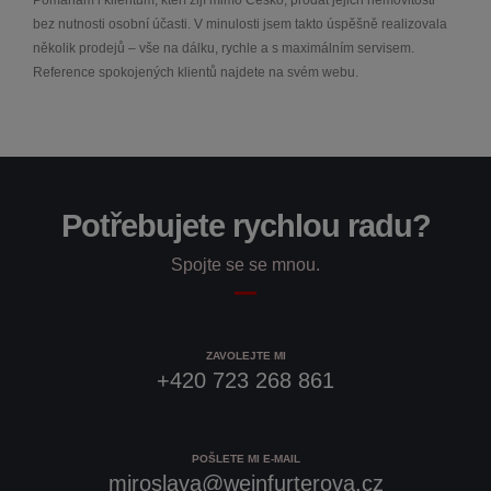
bez nutnosti osobní účasti. V minulosti jsem takto úspěšně realizovala
několik prodejů – vše na dálku, rychle a s maximálním servisem.
Reference spokojených klientů najdete na svém webu.
Potřebujete rychlou radu?
Spojte se se mnou.
ZAVOLEJTE MI
+420 723 268 861
POŠLETE MI E-MAIL
miroslava@weinfurterova.cz