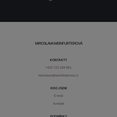
MIROSLAVA WEINFURTEROVÁ
KONTAKTY
+420 723 268 861
miroslava@weinfurterova.cz
KDO JSEM
O mně
Kontakt
PODMÍNKY