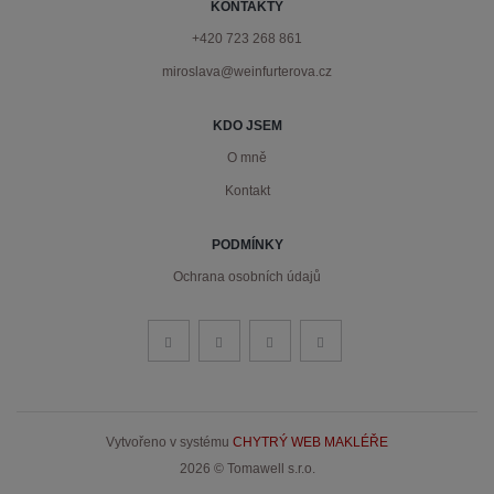
KONTAKTY
+420 723 268 861
miroslava@weinfurterova.cz
KDO JSEM
O mně
Kontakt
PODMÍNKY
Ochrana osobních údajů
Vytvořeno v systému
CHYTRÝ WEB MAKLÉŘE
2026 © Tomawell s.r.o.