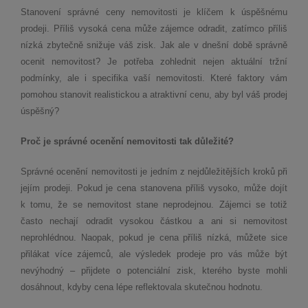
Stanovení správné ceny nemovitosti je klíčem k úspěšnému
prodeji. Příliš vysoká cena může zájemce odradit, zatímco příliš
nízká zbytečně snižuje váš zisk. Jak ale v dnešní době správně
ocenit nemovitost? Je potřeba zohlednit nejen aktuální tržní
podmínky, ale i specifika vaší nemovitosti. Které faktory vám
pomohou stanovit realistickou a atraktivní cenu, aby byl váš prodej
úspěšný?
Proč je správné ocenění nemovitosti tak důležité?
Správné ocenění nemovitosti je jedním z nejdůležitějších kroků při
jejím prodeji. Pokud je cena stanovena příliš vysoko, může dojít
k tomu, že se nemovitost stane neprodejnou. Zájemci se totiž
často nechají odradit vysokou částkou a ani si nemovitost
neprohlédnou. Naopak, pokud je cena příliš nízká, můžete sice
přilákat více zájemců, ale výsledek prodeje pro vás může být
nevýhodný – přijdete o potenciální zisk, kterého byste mohli
dosáhnout, kdyby cena lépe reflektovala skutečnou hodnotu.