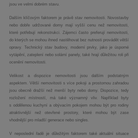
jsou ve velmi dobrém stavu.
Dalším klíčovým faktorem je právě stav nemovitosti. Novostavby
nebo dobře udržované domy mají vyšší cenu než nemovitosti,
které potřebují rekonstrukci. Zájemci často preferují nemovitosti,
do kterých se mohou ihned nastěhovat bez nutnosti provádět větší
opravy. Technický stav budovy, moderní prvky, jako je úsporné
vytápění, zateplení nebo solární panely, také hrají důležitou roli při
ocenění nemovitosti.
Velikost a dispozice nemovitosti jsou dalším podstatným
aspektem. Větší nemovitosti s více pokoji a prostornou zahradou
jsou obecně dražší než menší byty nebo domy. Dispozice, tedy
rozložení místností, má také významný vliv. Například byty
s oddělenou kuchyní a obývacím pokojem mohou být pro rodiny
atraktivnější než otevřené prostory, které mohou být zase
vhodnější pro mladší generace nebo singles.
V neposlední řadě je důležitým faktorem také aktuální situace