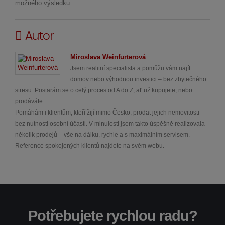
možného výsledku.
Autor
Miroslava Weinfurterová
Jsem realitní specialista a pomůžu vám najít
domov nebo výhodnou investici – bez zbytečného
stresu. Postarám se o celý proces od A do Z, ať už kupujete, nebo
prodáváte.
Pomáhám i klientům, kteří žijí mimo Česko, prodat jejich nemovitosti
bez nutnosti osobní účasti. V minulosti jsem takto úspěšně realizovala
několik prodejů – vše na dálku, rychle a s maximálním servisem.
Reference spokojených klientů najdete na svém webu.
Potřebujete rychlou radu?