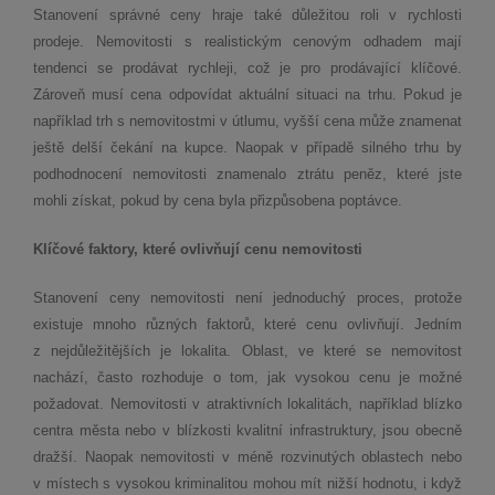
Stanovení správné ceny hraje také důležitou roli v rychlosti
prodeje. Nemovitosti s realistickým cenovým odhadem mají
tendenci se prodávat rychleji, což je pro prodávající klíčové.
Zároveň musí cena odpovídat aktuální situaci na trhu. Pokud je
například trh s nemovitostmi v útlumu, vyšší cena může znamenat
ještě delší čekání na kupce. Naopak v případě silného trhu by
podhodnocení nemovitosti znamenalo ztrátu peněz, které jste
mohli získat, pokud by cena byla přizpůsobena poptávce.
Klíčové faktory, které ovlivňují cenu nemovitosti
Stanovení ceny nemovitosti není jednoduchý proces, protože
existuje mnoho různých faktorů, které cenu ovlivňují. Jedním
z nejdůležitějších je lokalita. Oblast, ve které se nemovitost
nachází, často rozhoduje o tom, jak vysokou cenu je možné
požadovat. Nemovitosti v atraktivních lokalitách, například blízko
centra města nebo v blízkosti kvalitní infrastruktury, jsou obecně
dražší. Naopak nemovitosti v méně rozvinutých oblastech nebo
v místech s vysokou kriminalitou mohou mít nižší hodnotu, i když