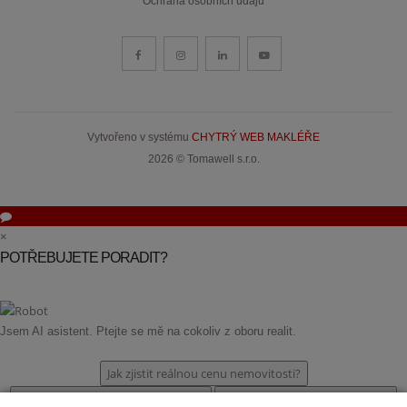
Ochrana osobních údajů
Vytvořeno v systému
CHYTRÝ WEB MAKLÉŘE
2026 © Tomawell s.r.o.
×
POTŘEBUJETE PORADIT?
Jsem AI asistent. Ptejte se mě na cokoliv z oboru realit.
Jak zjistit reálnou cenu nemovitosti?
Chci poradit při koupi nemovitosti.
Jak nejlépe prodat nemovitost?