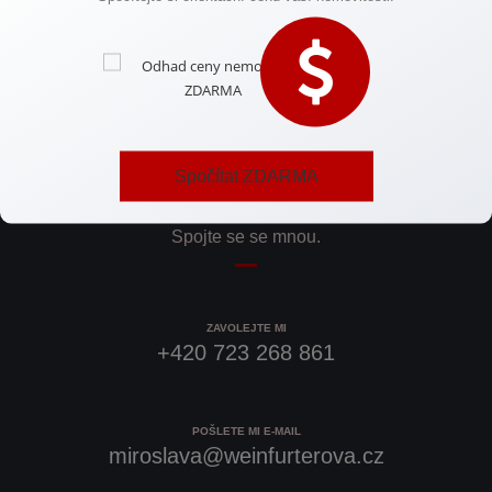
několik prodejů – vše na dálku, rychle a s maximálním servisem.
Reference spokojených klientů najdete na svém webu.
Spočítat ZDARMA
Potřebujete rychlou radu?
Spojte se se mnou.
ZAVOLEJTE MI
+420 723 268 861
POŠLETE MI E-MAIL
miroslava@weinfurterova.cz