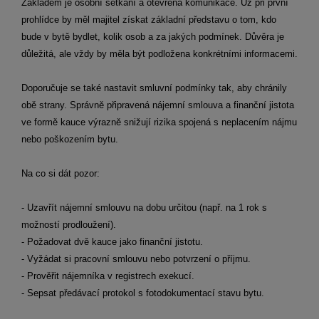
Základem je osobní setkání a otevřená komunikace. Už při první
prohlídce by měl majitel získat základní představu o tom, kdo
bude v bytě bydlet, kolik osob a za jakých podmínek. Důvěra je
důležitá, ale vždy by měla být podložena konkrétními informacemi.
Doporučuje se také nastavit smluvní podmínky tak, aby chránily
obě strany. Správně připravená nájemní smlouva a finanční jistota
ve formě kauce výrazně snižují rizika spojená s neplacením nájmu
nebo poškozením bytu.
Na co si dát pozor:
- Uzavřít nájemní smlouvu na dobu určitou (např. na 1 rok s
možností prodloužení).
- Požadovat dvě kauce jako finanční jistotu.
- Vyžádat si pracovní smlouvu nebo potvrzení o příjmu.
- Prověřit nájemníka v registrech exekucí.
- Sepsat předávací protokol s fotodokumentací stavu bytu.