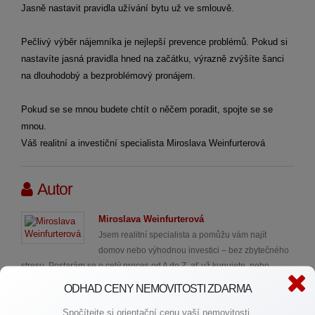
Jasně nastavit pravidla užívání bytu už ve smlouvě.
Pečlivý výběr nájemníka je nejlepší prevence problémů. Pokud si
nastavíte jasná pravidla hned na začátku, výrazně zvýšíte šanci
na dlouhodobý a bezproblémový pronájem.
Pokud se se mnou budete chtít o něčem poradit, spojte se se
mnou.
Váš realitní a investiční specialista Miroslava Weinfurterová
Autor
Miroslava Weinfurterová
Jsem realitní specialista a pomůžu vám najít
domov nebo výhodnou investici – bez zbytečného
stresu. Postarám se o celý proces od A do Z, ať už kupujete, nebo
prodáváte.
ODHAD CENY NEMOVITOSTI ZDARMA
Pomáhám i klientům, kteří žijí mimo Česko, prodat jejich nemovitosti
Spočítejte si orientační cenu vaší nemovitosti.
bez nutnosti osobní účasti. V minulosti jsem takto úspěšně realizovala