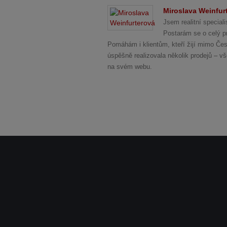
Miroslava Weinfur
Jsem realitní specia
Postarám se o celý pr
Pomáhám i klientům, kteří žijí mimo Česk
úspěšně realizovala několik prodejů – v
na svém webu.