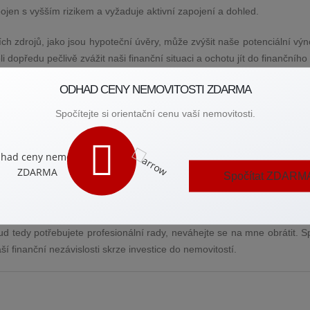
ojen s vyšším rizikem a vyžaduje aktivní zapojení a dohled.
ch zdrojů, jako jsou hypoteční úvěry, může zvýšit naše potenciální výn
i dopředu pečlivě zvážit naši finanční situaci a ochotu jít do finančního 
ODHAD CENY NEMOVITOSTI ZDARMA
Spočítejte si orientační cenu vaší nemovitosti.
trh nemovitostí není výjimkou. Mezi hlavní výzvy patří například p
 Klíčem k minimalizaci rizik je důkladná příprava a diverzifikace inve
ovitostí a lokalit může také pomoci rozložit potenciální rizika. A důl
 trendů.
Spočítat ZDARM
itní trh, je klíčové mít po boku spolehlivého partnera. Zkušený realitn
enství, pomůže vám překonávat výzvy realitního trhu a zvýší vaš
kud tedy potřebujete profesionální rady, neváhejte se na mne obrátit. 
í finanční nezávislosti skrze investice do nemovitostí.