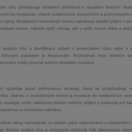
m trhu představuje atraktivní příležitost k dosažení finanční nezávi
terých lze investovat, včetně rezidenčních, komerčních a průmyslových 
 a výzvy. Rezidenční nemovitosti mohou nabídnout stabilní příjem z pr
itosti mohou nabízet vyšší výnosy, ale s vyšší úrovní rizika a počá
analýza trhu a identifikace oblastí s potenciálem růstu nebo s 
klíčovým aspektem je financování. Rozhodnutí mezi vlastním ka
ancování může výrazně ovlivnit rentabilitu investice.
tí vyžaduje jasně definovanou strategii, která se přizpůsobuje 
rhu. Jednou z osvědčených metod je investice do rezidenčních nemo
 strategie může nabídnout stabilní měsíční příjem a potenciál pro kap
u poptávkou a omezenou nabídkou.
í, neboli nákup nemovitostí za účelem jejich rekonstrukce a následného
je dobrou znalost trhu a schopnost efektivně řídit plánovanou rekons