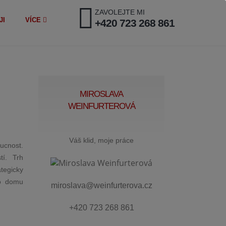
ZAVOLEJTE MI
JI
VÍCE
+420 723 268 861
MIROSLAVA
WEINFURTEROVÁ
Váš klid, moje práce
ucnost.
tí. Trh
tegicky
ho domu
miroslava@weinfurterova.cz
+420 723 268 861