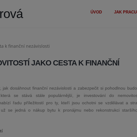
erová
ÚVOD
JAK PRACU
VITOSTÍ JAKO CESTA K FINANČNÍ
 jak dosáhnout finanční nezávislosti a zabezpečit si pohodlnou budo
která se stává stále populárnější, je investování do nemovitos
bízí řadu příležitostí pro ty, kteří jsou ochotni se vzdělávat a stra
ať už se jedná o nákup bytu k pronájmu nebo rekonstrukci starší
tí