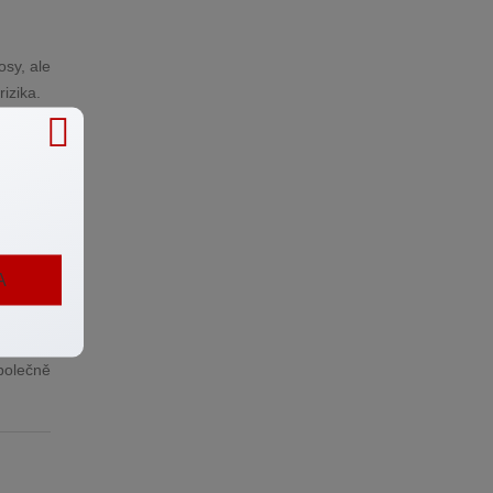
osy, ale
rizika.
roblémy
stičního
ežitá je
A
í makléř
e šance
Společně