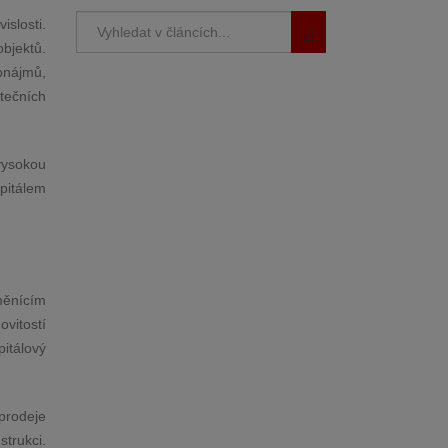
slosti.
objektů.
onájmů,
tečních
vysokou
pitálem
měnícím
vitostí
itálový
 prodeje
trukci.