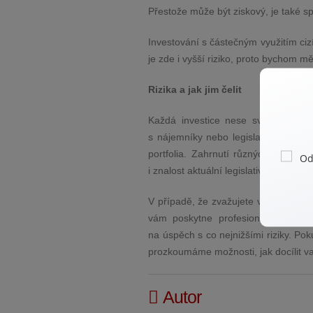
Přestože může být ziskový, je také sp
Investování s částečným využitím cizí
je zde i vyšší riziko, proto bychom měl
Rizika a jak jim čelit
Každá investice nese svá rizika a 
s nájemníky nebo legislativní změny.
portfolia. Zahrnutí různých typů nem
i znalost aktuální legislativy a tržních
V případě, že zvažujete vstup na real
vám poskytne profesionální porad
na úspěch s co nejnižšími riziky. Po
prozkoumáme možnosti, jak docílit vaš
Autor