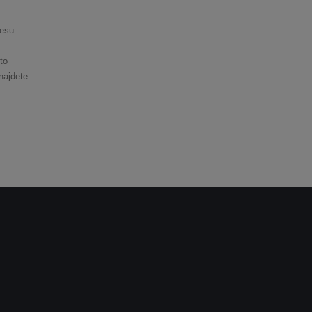
esu.
to
najdete