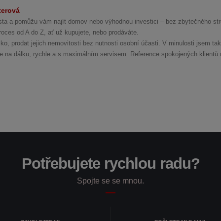
terová
lista a pomůžu vám najít domov nebo výhodnou investici – bez zbytečného str
oces od A do Z, ať už kupujete, nebo prodáváte.
o, prodat jejich nemovitosti bez nutnosti osobní účasti. V minulosti jsem tak
še na dálku, rychle a s maximálním servisem. Reference spokojených klientů 
Potřebujete rychlou radu?
Spojte se se mnou.