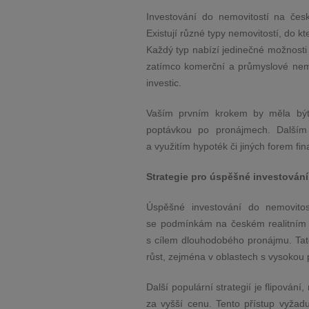
Investování do nemovitostí na české
Existují různé typy nemovitostí, do k
Každý typ nabízí jedinečné možnosti
zatímco komerční a průmyslové nemov
investic.
Vaším prvním krokem by měla být 
poptávkou po pronájmech. Dalším 
a využitím hypoték či jiných forem fin
Strategie pro úspěšné investování
Úspěšné investování do nemovitos
se podmínkám na českém realitním t
s cílem dlouhodobého pronájmu. Tato
růst, zejména v oblastech s vysoko
Další populární strategií je flipován
za vyšší cenu. Tento přístup vyžadu