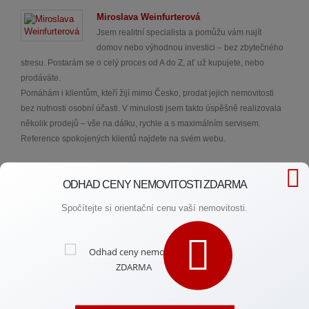
Miroslava Weinfurterová
Jsem realitní specialista a pomůžu vám najít
domov nebo výhodnou investici – bez zbytečného
stresu. Postarám se o celý proces od A do Z, ať už kupujete, nebo
prodáváte.
Pomáhám i klientům, kteří žijí mimo Česko, prodat jejich nemovitosti
bez nutnosti osobní účasti. V minulosti jsem takto úspěšně realizovala
několik prodejů – vše na dálku, rychle a s maximálním servisem.
Reference spokojených klientů najdete na svém webu.
ODHAD CENY NEMOVITOSTI ZDARMA
Spočítejte si orientační cenu vaší nemovitosti.
Potřebujete rychlou radu?
Spojte se se mnou.