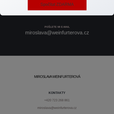
ZAVOLEJTE MI
Spočítat ZDARMA
+420 723 268 861
POŠLETE MI E-MAIL
miroslava@weinfurterova.cz
MIROSLAVA WEINFURTEROVÁ
KONTAKTY
+420 723 268 861
miroslava@weinfurterova.cz