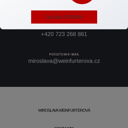
Spojte se se mnou.
Spočítat ZDARMA
ZAVOLEJTE MI
+420 723 268 861
POŠLETE MI E-MAIL
miroslava@weinfurterova.cz
MIROSLAVA WEINFURTEROVÁ