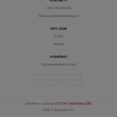
KONTAKTY
+420 723 268 861
miroslava@weinfurterova.cz
KDO JSEM
O mně
Kontakt
PODMÍNKY
Ochrana osobních údajů
Vytvořeno v systému
CHYTRÝ WEB MAKLÉŘE
2026 © Tomawell s.r.o.