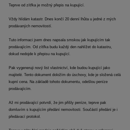
Teprve od zítřka je možný přepis na kupující.
Vždy hlídám katastr. Dnes končí 20 denní lhůta u jedné z mých
prodávaných nemovitostí.
Tuto informaci jsem dnes napsala smskou jak kupujícím tak
prodávajícím. Od zítřka budu každý den nahlížet do katastru,
dokud nedojde k přepisu na kupující.
Pak vygeneruji nový list vlastnictví, kde budou kupující jako
majitelé. Tento dokument doložím do úschovy, kde je složená celá
kupní cena. Na základě tohoto dokumentu, odešlou peníze
prodávajícím.
Až mi prodávající potvrdí, že jim přišly peníze, teprve pak
domluvím s kupujícím předání nemovitosti. Součástí předání je i
předávací protokol.