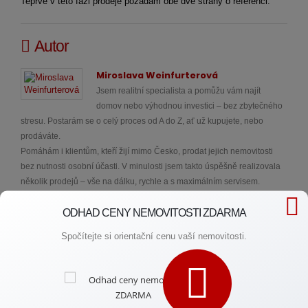
Teprve v této fázi prodeje požádám obě dvě strany o referenci.
Autor
Miroslava Weinfurterová
Jsem realitní specialista a pomůžu vám najít
domov nebo výhodnou investici – bez zbytečného
stresu. Postarám se o celý proces od A do Z, ať už kupujete, nebo
prodáváte.
Pomáhám i klientům, kteří žijí mimo Česko, prodat jejich nemovitosti
bez nutnosti osobní účasti. V minulosti jsem takto úspěšně realizovala
několik prodejů – vše na dálku, rychle a s maximálním servisem.
Reference spokojených klientů najdete na svém webu.
ODHAD CENY NEMOVITOSTI ZDARMA
Spočítejte si orientační cenu vaší nemovitosti.
Potřebujete rychlou radu?