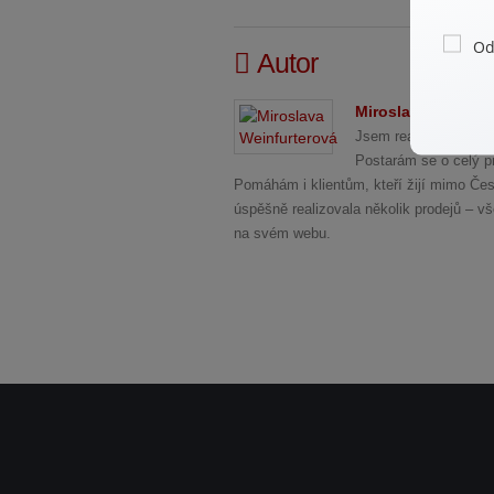
Autor
Miroslava Weinfur
Jsem realitní specia
Postarám se o celý pr
Pomáhám i klientům, kteří žijí mimo Česk
úspěšně realizovala několik prodejů – v
na svém webu.