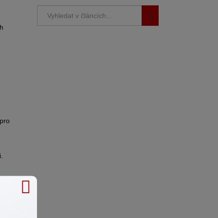
ch
 pro
.
a