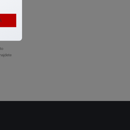
A
esu.
to
najdete