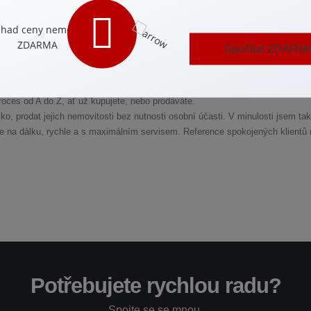
Spočítat ZDARM
terová
lista a pomůžu vám najít domov nebo výhodnou investici – bez zbytečného str
oces od A do Z, ať už kupujete, nebo prodáváte.
o, prodat jejich nemovitosti bez nutnosti osobní účasti. V minulosti jsem tak
še na dálku, rychle a s maximálním servisem. Reference spokojených klientů 
Potřebujete rychlou radu?
Spojte se se mnou.