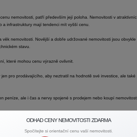
a cenu nemovitosti, patří především její poloha. Nemovitosti v atraktivní
b a infrastruktury mají tendenci mít vyšší cenu.
 věk nemovitosti. Novější a dobře udržované nemovitosti jsou obvykle
echnickém stavu.
šení, které mohou cenu výrazně ovlivnit.
jen pro prodávajícího, aby neztratil na hodnotě své investice, ale také
n peníze, ale i čas a nervy spojené s prodejem nebo koupí nemovitosti
 pozemky i zahrady.
ODHAD CENY NEMOVITOSTI ZDARMA
, tak mi napište nebo zavolejte na 723 268 861. Váš realitní specialist
Spočítejte si orientační cenu vaší nemovitosti.