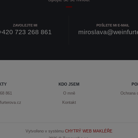
ZAVOLEJTE MI
POŠLETE MI E-MAIL
+420 723 268 861
miroslava@weinfurt
KTY
KDO JSEM
PO
68 861
O mně
Ochrana 
urterova.cz
Kontakt
Vytvořeno v systému
CHYTRÝ WEB MAKLÉŘE