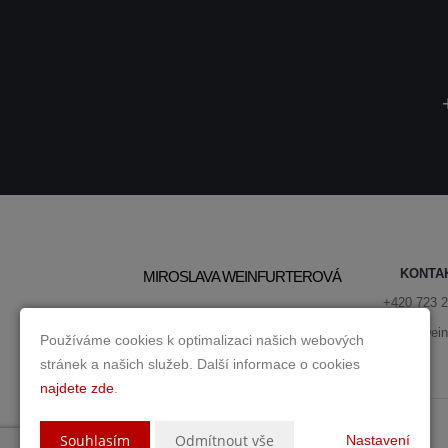
KONTA
MIROSLAVA WEINFURTEROVÁ
+420 723 2
miroslava@weinf
Používáme cookies k optimalizaci našich webových
stránek a našich služeb. Další informace o cookies
najdete zde
.
Souhlasím
Odmítnout vše
Nastavení