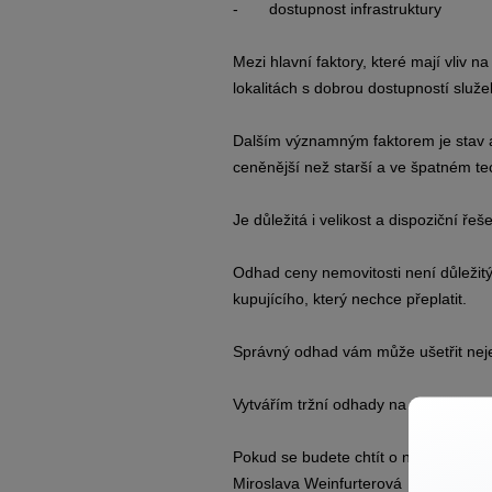
- dostupnost infrastruktury
Mezi hlavní faktory, které mají vliv n
lokalitách s dobrou dostupností služe
Dalším významným faktorem je stav a
ceněnější než starší a ve špatném t
Je důležitá i velikost a dispoziční ře
Odhad ceny nemovitosti není důležitý 
kupujícího, který nechce přeplatit.
Správný odhad vám může ušetřit neje
Vytvářím tržní odhady na domy, byty,
Pokud se budete chtít o něčem poradit
Miroslava Weinfurterová