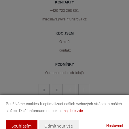
KONTAKTY
+420 723 268 861
miroslava@weinfurterova.cz
KDO JSEM
O mně
Kontakt
PODMÍNKY
Ochrana osobních údajů
Používáme cookies k optimalizaci našich webových stránek a našich
služeb. Další informace o cookies
najdete zde
.
Vytvořeno v systému
CHYTRÝ WEB MAKLÉŘE
2026 © Tomawell s.r.o.
Souhlasím
Odmítnout vše
Nastavení