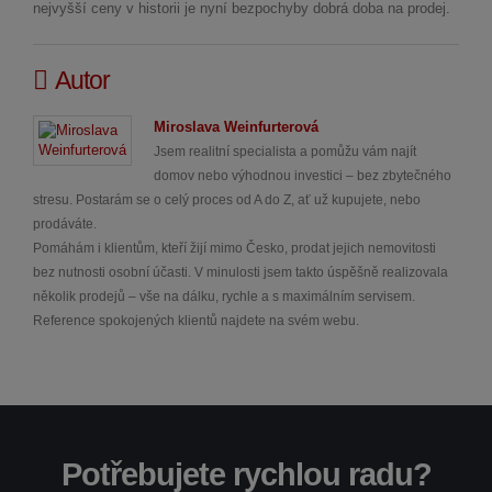
nejvyšší ceny v historii je nyní bezpochyby dobrá doba na prodej.
Autor
Miroslava Weinfurterová
Jsem realitní specialista a pomůžu vám najít
domov nebo výhodnou investici – bez zbytečného
stresu. Postarám se o celý proces od A do Z, ať už kupujete, nebo
prodáváte.
Pomáhám i klientům, kteří žijí mimo Česko, prodat jejich nemovitosti
bez nutnosti osobní účasti. V minulosti jsem takto úspěšně realizovala
několik prodejů – vše na dálku, rychle a s maximálním servisem.
Reference spokojených klientů najdete na svém webu.
Potřebujete rychlou radu?