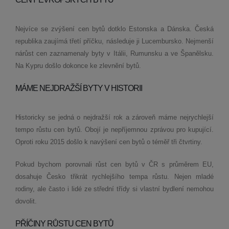
Nejvíce se zvýšení cen bytů dotklo Estonska a Dánska. Česká
republika zaujímá třetí příčku, následuje ji Lucembursko. Nejmenší
nárůst cen zaznamenaly byty v Itálii, Rumunsku a ve Španělsku.
Na Kypru došlo dokonce ke zlevnění bytů.
MÁME NEJDRAŽŠÍ BYTY V HISTORII
Historicky se jedná o nejdražší rok a zároveň máme nejrychlejší
tempo růstu cen bytů. Obojí je nepříjemnou zprávou pro kupující.
Oproti roku 2015 došlo k navýšení cen bytů o téměř tři čtvrtiny.
Pokud bychom porovnali růst cen bytů v ČR s průměrem EU,
dosahuje Česko třikrát rychlejšího tempa růstu. Nejen mladé
rodiny, ale často i lidé ze střední třídy si vlastní bydlení nemohou
dovolit.
PŘÍČINY RŮSTU CEN BYTŮ