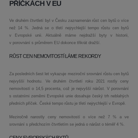
PŘÍČKÁCH V EU
Ve druhém čtvrtletí byl v Česku zaznamenán růst cen bytů o více
než 14 %. Jedná se o třetí nejrychlejší tempo růstu cen bytů
v Evropské unii. Aktuálně máme nejdražší byty v historii,
v porovnání s průměrem EU dokonce třikrát dražší.
RŮST CEN NEMOVITOSTÍ LÁME REKORDY
Za posledních šest let vykazuje meziroční srovnání růstu cen bytů
nejvyšší hodnotu. Ve druhém čtvrtletí roku 2021 rostly ceny
nemovitostí o 14,5 procenta, což je nejvyšší nárůst. V porovnání
s ostatními zeměmi Evropské unie dosahuje český trh neblahých
předních příček. České tempo růstu je třetí nejrychlejší v Evropě.
Meziročně narostly ceny nemovitostí o více než 7 % a ve
srovnání s předchozím čtvrtletím se jedná o nárůst o téměř 4 %.
CENY EVROPSKÝCH BYTŮ