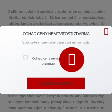
O příčinách odborníci spekulují a je zřejmé, že se jedná o souhrn
několika různých faktorů. Možná se jedná o nedostatečnou
nabídku, která je z velké části způsobena pomalou výstavbou. Do
cen se zcela jistě promítá zdražení stavebních materiálů a
ODHAD CENY NEMOVITOSTI ZDARMA
zvýšení mzdových nákladů na zaměstnance.
Spočítejte si orientační cenu vaší nemovitosti.
Lidé dnes nemovitosti vyhledávají jako způsob bezpečného
uložení peněžních prostředků, nemovitosti obratem pronajímají.
Vyšší zdanění druhých nemovitostí by automaticky vedlo ke
zvýšení nájmu.
SNÍŽENÍ CEN BYTŮ
Spočítat ZDARMA
Česká národní banka si slibuje ochlazení poptávky od zvyšujících
se cen hypotečních úvěrů. Navýšila proto základní úrokové sazby,
od kterých komerční banky počítají úroky z hypoték. Navzdory
těmto opatřením zájem o nákup bytů neklesá. A s ohledem na