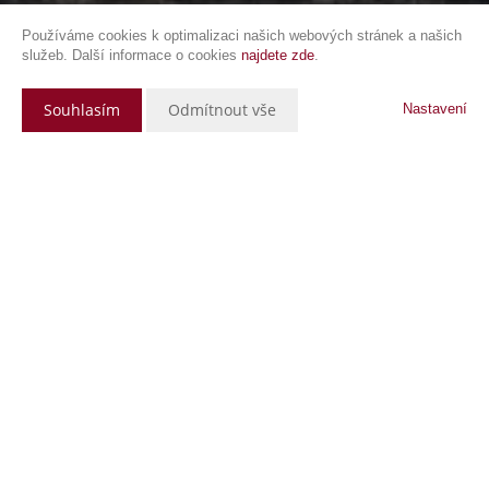
Používáme cookies k optimalizaci našich webových stránek a našich
služeb. Další informace o cookies
najdete zde
.
Souhlasím
Odmítnout vše
Nastavení
Popis nemovitosti
Hledáte garážové stání v blízkosti svého bydliště? Máme pro vás k
2
odkoupení spoluvlastnický podíl o velikosti 1/4 garáže, 16,5 m
. Garáž
vám zaručí bezpečné a pohodlné parkování vašeho vozu nebo motorky.
Nachází se v spodní řadě garáží v blízkosti obchodu Penny Market
v Choceradské ulici.
Garáž je v dostupné lokalitě sídliště Spořilov a autobusové zastávky.
Dále na sídliště navazují ulice Na Chodovci, Choceradská a Hlavní.
Ve vzdálenosti 1 km se nachází
ovocný sad na Spořilově
, na který
navazuje
Hamerský rybník
.