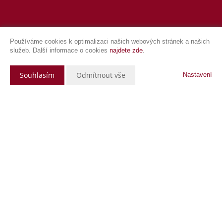
Používáme cookies k optimalizaci našich webových stránek a našich
služeb. Další informace o cookies
najdete zde
.
Souhlasím
Odmítnout vše
Nastavení
Popis nemovitosti
2 385 000 Kč
Hledáte bydlení v centru města s výhledem do zeleně? Nechcete řešit
parkování?
V nedaleké blízkosti bytu se nachází park Výstaviště Mladá Boleslav